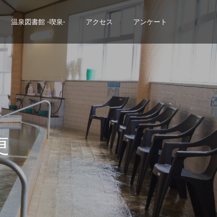
温泉図書館 -喫泉-
アクセス
アンケート
ま
す
。