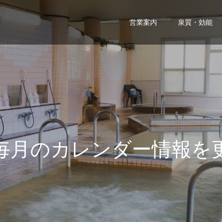
営業案内
泉質・効能
の
カ
レ
ン
ダ
ー
情
報
を
更
新
し