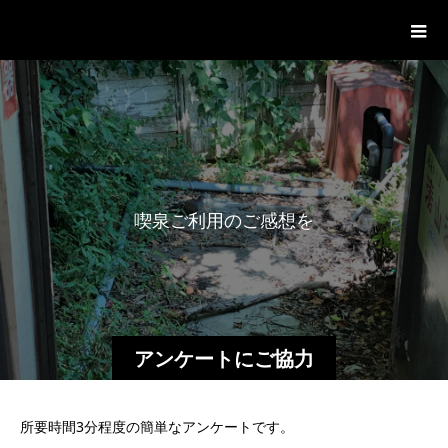
湊山温泉
喫
泉
ご
利
用
の
ご
感
想
を
お
寄
アンケートにご協力
ください
所要時間3分程度の簡単なアンケートです。