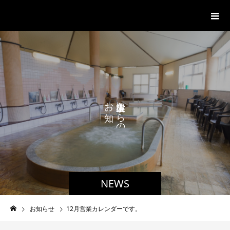
湊山温泉
お
か
ら
ら
せ
の
で
NEWS
お知らせ
12月営業カレンダーです。