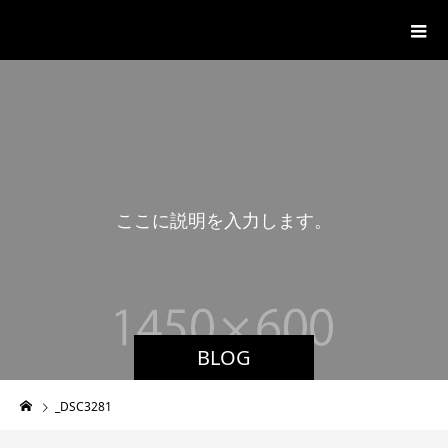
湊山温泉
こ
こ
に
説
明
を
入
力
し
ま
す
。
BLOG
_DSC3281