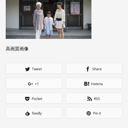
高画質画像
Tweet
Share
+1
Hatena
Pocket
RSS
feedly
Pin it