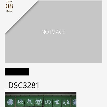
AUG
08
2019
_DSC3281