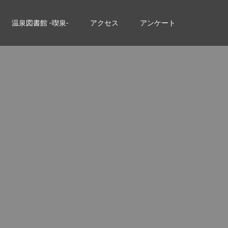
温泉図書館 -喫泉-
アクセス
アンケート
。