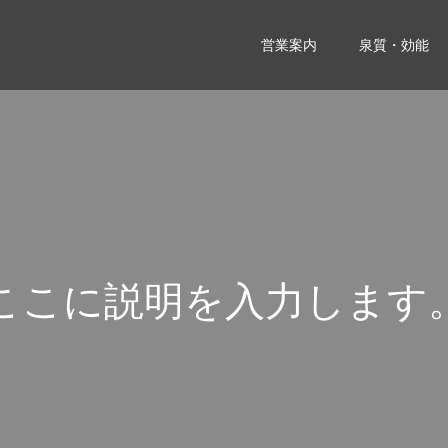
営業案内
泉質・効能
こ
こ
に
説
明
を
入
力
し
ま
す
こ
こ
に
説
明