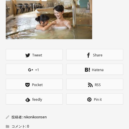
Tweet
Share
+1
Hatena
Pocket
RSS
feedly
Pin it
投稿者:
nikonikoonsen
コメント:
0