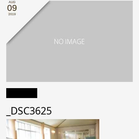
AUG
09
2019
_DSC3625