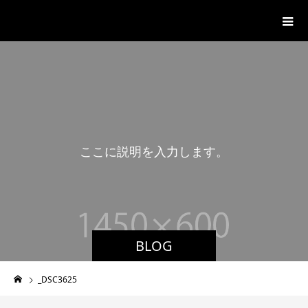
湊山温泉
こ
こ
に
説
明
を
入
力
し
ま
す
。
BLOG
_DSC3625