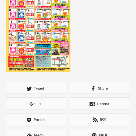
Tweet
Share
+1
Hatena
Pocket
RSS
feedly
Pin it