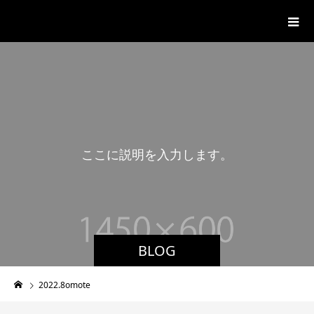
湊山温泉
こ
こ
に
説
明
を
入
力
し
ま
す
。
BLOG
2022.8omote