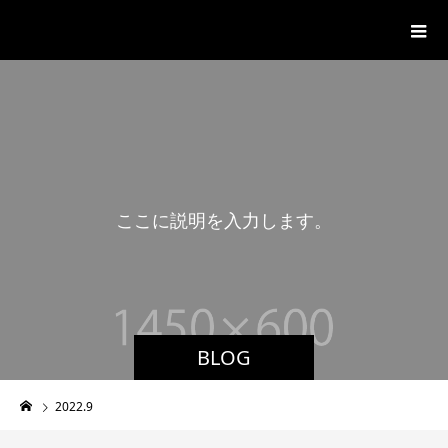
湊山温泉
こ
こ
に
説
明
を
入
力
し
ま
す
。
BLOG
2022.9