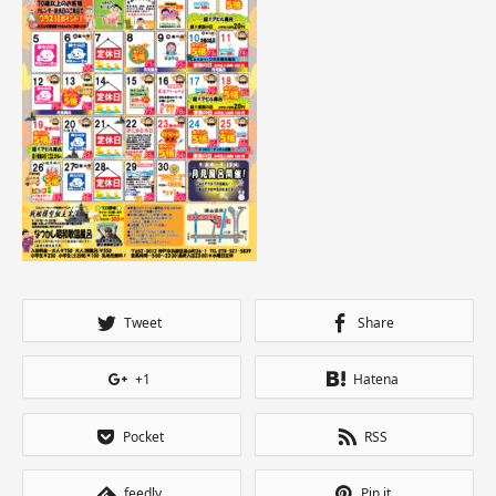
Tweet
Share
+1
Hatena
Pocket
RSS
feedly
Pin it