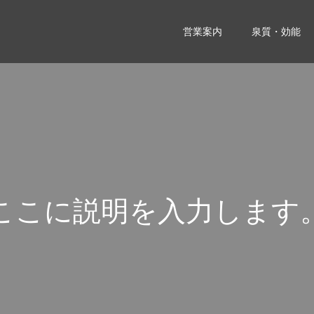
営業案内
泉質・効能
こ
こ
に
説
明
を
入
力
し
ま
す
こ
こ
に
説
明