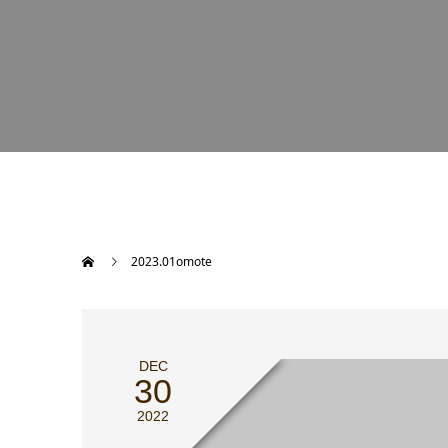
2023.01omote
DEC
30
2022