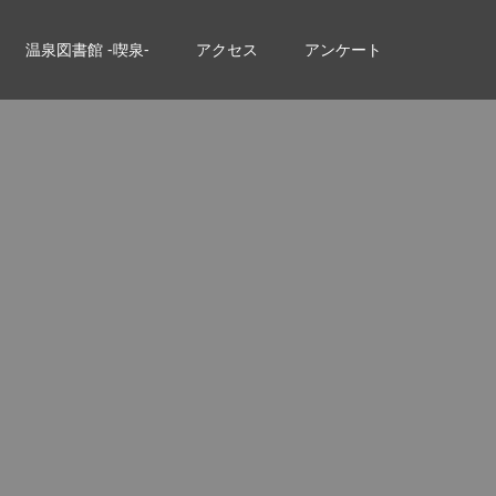
温泉図書館 -喫泉-
アクセス
アンケート
。