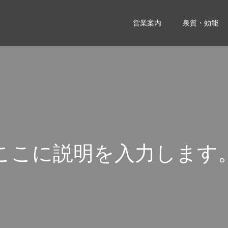
営業案内
泉質・効能
こ
こ
に
説
明
を
入
力
し
ま
す
こ
こ
に
説
明