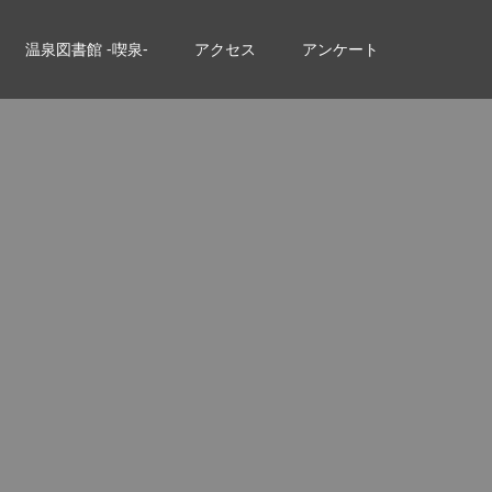
温泉図書館 -喫泉-
アクセス
アンケート
。