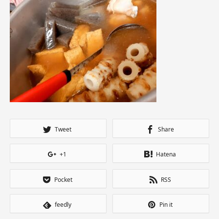
Tweet
Share
+1
Hatena
Pocket
RSS
feedly
Pin it