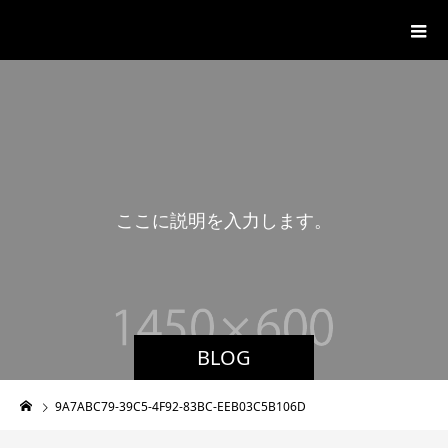
湊山温泉
こ
こ
に
説
明
を
入
力
し
ま
す
。
BLOG
9A7ABC79-39C5-4F92-83BC-EEB03C5B106D