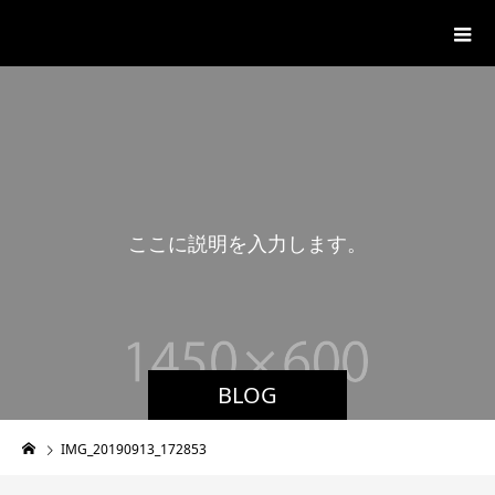
湊山温泉
こ
こ
に
説
明
を
入
力
し
ま
す
。
BLOG
IMG_20190913_172853