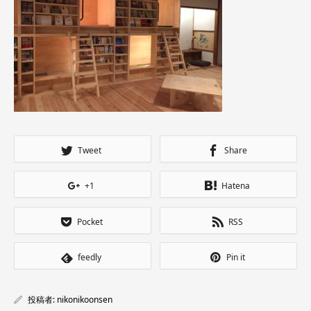
Tweet
Share
+1
Hatena
Pocket
RSS
feedly
Pin it
投稿者:
nikonikoonsen